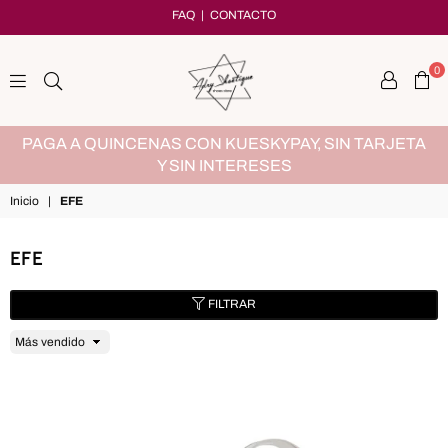
FAQ
|
CONTACTO
0
adryshoetique
MX
PAGA A QUINCENAS CON KUESKYPAY, SIN TARJETA
Y SIN INTERESES
Inicio
|
EFE
EFE
FILTRAR
Ordenar