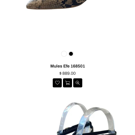
Mules Efe 168501
Precio
$ 889.00
habitual