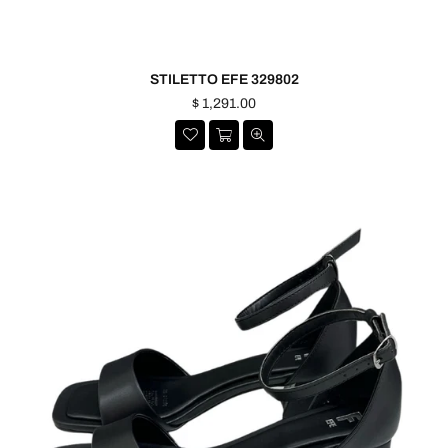
STILETTO EFE 329802
Precio
$ 1,291.00
habitual