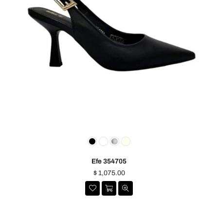
Efe 354705
Precio
$ 1,075.00
habitual