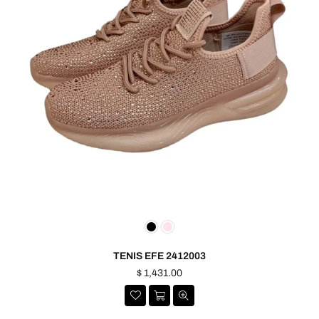
TENIS EFE 2412003
Precio
$ 1,431.00
habitual