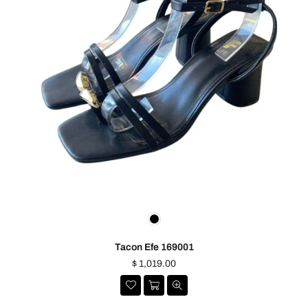
Tacon Efe 169001
Precio
$ 1,019.00
habitual