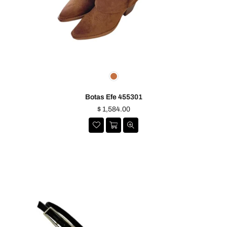
Botas Efe 455301
Precio
$ 1,584.00
habitual