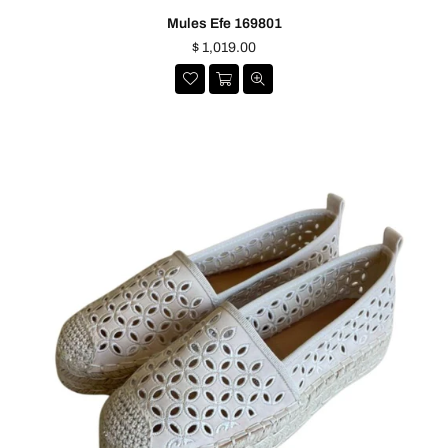
Mules Efe 169801
Precio
$ 1,019.00
habitual