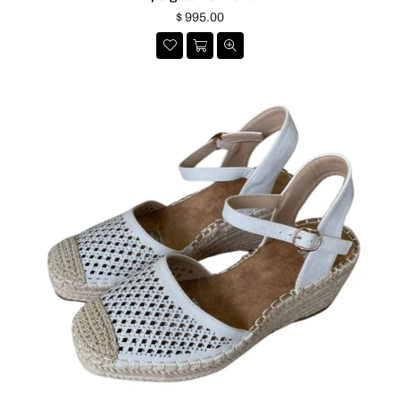
Precio
$ 995.00
habitual