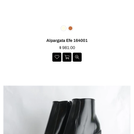
Alpargata Efe 164001
Precio
$ 981.00
habitual