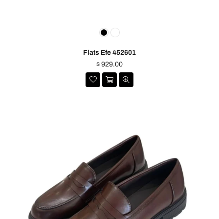
Flats Efe 452601
Precio
$ 929.00
habitual