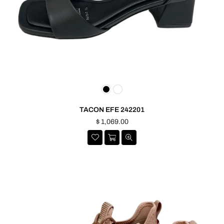
TACON EFE 242201
Precio
$ 1,069.00
habitual