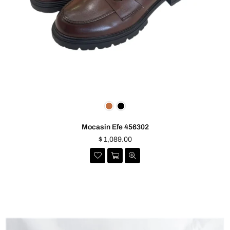
Mocasin Efe 456302
Precio
$ 1,089.00
habitual