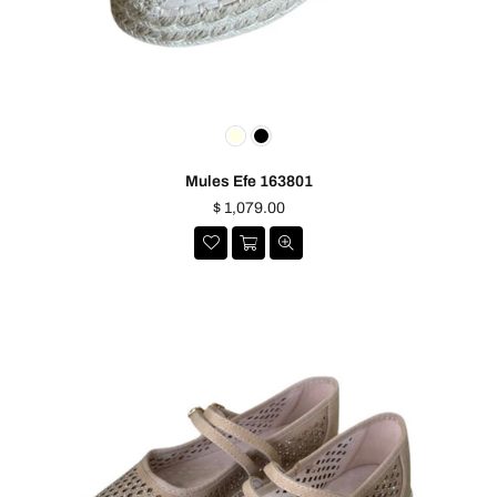
Mules Efe 163801
Precio
$ 1,079.00
habitual