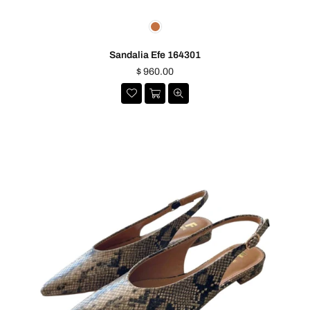
Sandalia Efe 164301
Precio
$ 960.00
habitual