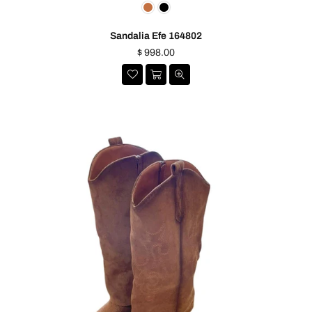
Sandalia Efe 164802
Precio
$ 998.00
habitual