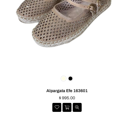
Alpargata Efe 163601
Precio
$ 995.00
habitual