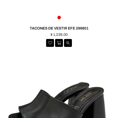
TACONES DE VESTIR EFE 299801
Precio
$ 1,239.00
habitual