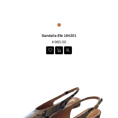
Sandalia Efe 164301
Precio
$ 960.00
habitual