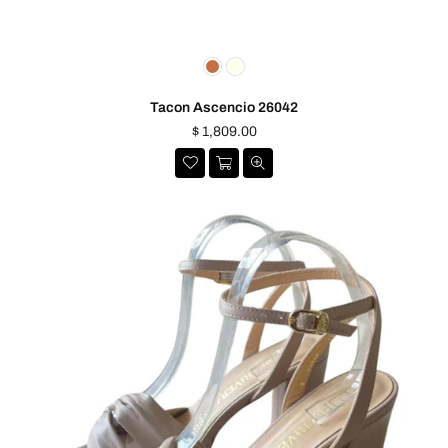
Tacon Ascencio 26042
Precio
$ 1,809.00
habitual