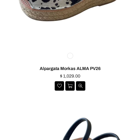
Alpargata Morkas ALMA PV26
Precio
$ 1,029.00
habitual