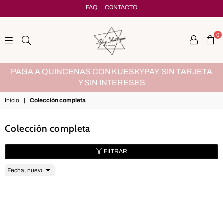
FAQ
|
CONTACTO
0
adryshoetique
MX
PAGA A QUINCENAS CON KUESKYPAY, SIN TARJETA
Y SIN INTERESES
Inicio
|
Colección completa
Colección completa
FILTRAR
Ordenar