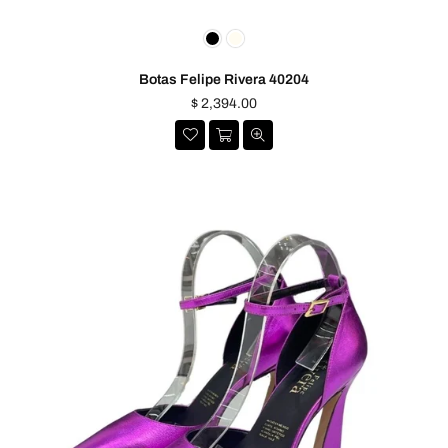
Botas Felipe Rivera 40204
Precio
$ 2,394.00
habitual