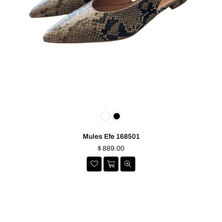
Mules Efe 168501
Precio
$ 889.00
habitual