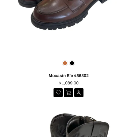
Mocasin Efe 456302
Precio
$ 1,089.00
habitual