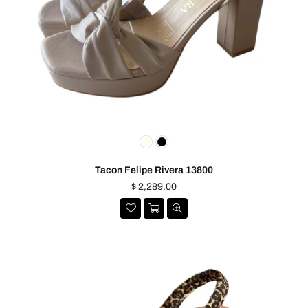
Tacon Felipe Rivera 13800
Precio
$ 2,289.00
habitual