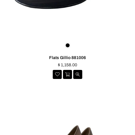
Flats Gillio 881006
Precio
$ 1,158.00
habitual