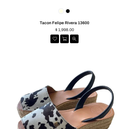
Tacon Felipe Rivera 13600
Precio
$ 1,998.00
habitual