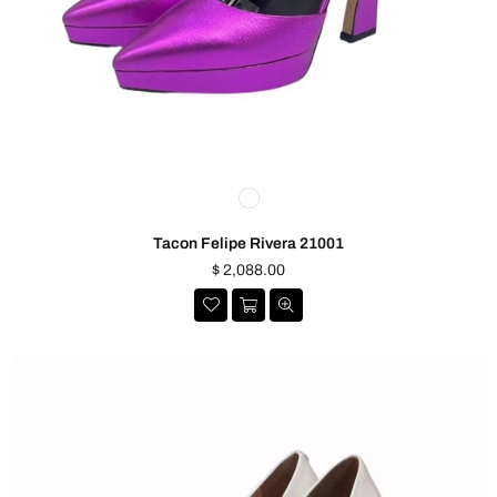
Tacon Felipe Rivera 21001
Precio
$ 2,088.00
habitual