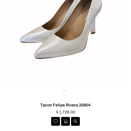
Tacon Felipe Rivera 20804
Precio
$ 1,726.00
habitual