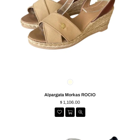
Alpargata Morkas ROCIO
Precio
$ 1,106.00
habitual