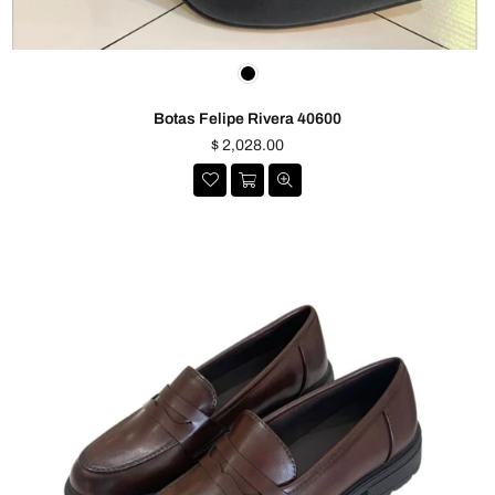
Botas Felipe Rivera 40600
Precio
$ 2,028.00
habitual