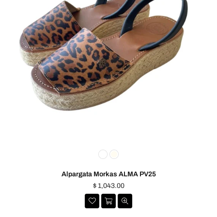
Alpargata Morkas ALMA PV25
Precio
$ 1,043.00
habitual