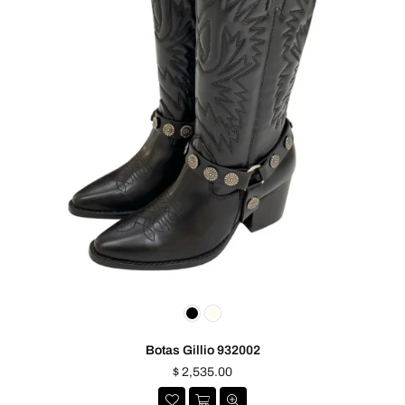
Botas Gillio 932002
Precio
$ 2,535.00
habitual