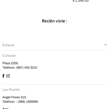
habitual
Precio
$ 1,348.00
habitual
Recién viste :
Enlaces
Culiacán
Plaza 2255.
Teléfono: (667) 450 3310
Los Mochis
Angel Flores 510.
Teléfono: : (668) 1626060