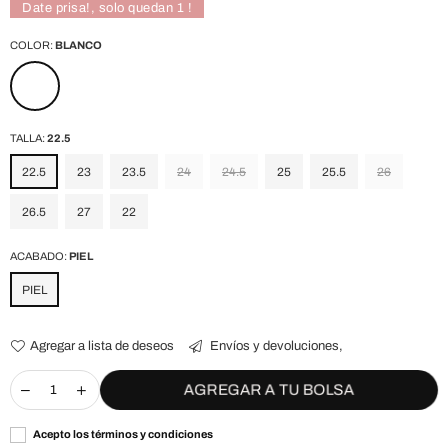
Date prisa!, solo quedan
1
!
COLOR:
BLANCO
TALLA:
22.5
22.5
23
23.5
24
24.5
25
25.5
26
26.5
27
22
ACABADO:
PIEL
PIEL
Agregar a lista de deseos
Envíos y devoluciones,
AGREGAR A TU BOLSA
Acepto los términos y condiciones