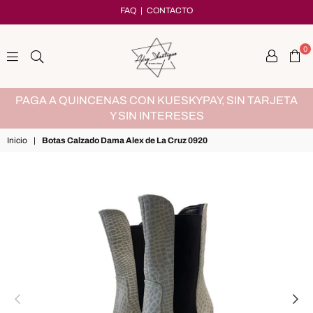
FAQ
|
CONTACTO
0
adryshoetique
MX
PAGA A QUINCENAS CON KUESKYPAY, SIN TARJETA
Y SIN INTERESES
Inicio
|
Botas Calzado Dama Alex de La Cruz 0920