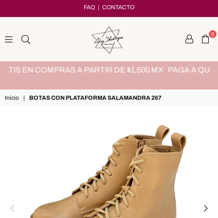
FAQ
|
CONTACTO
0
adryshoetique
0 MX
PAGA A QUINCENAS CON KUESKYPAY, SIN TARJETA
Y SIN INTERESES
Inicio
|
BOTAS CON PLATAFORMA SALAMANDRA 267