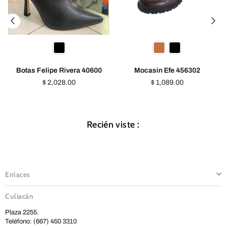
Botas Felipe Rivera 40600
Mocasin Efe 456302
Precio
Precio
$ 2,028.00
$ 1,089.00
habitual
habitual
Recién viste :
Enlaces
Culiacán
Plaza 2255.
Teléfono: (667) 450 3310