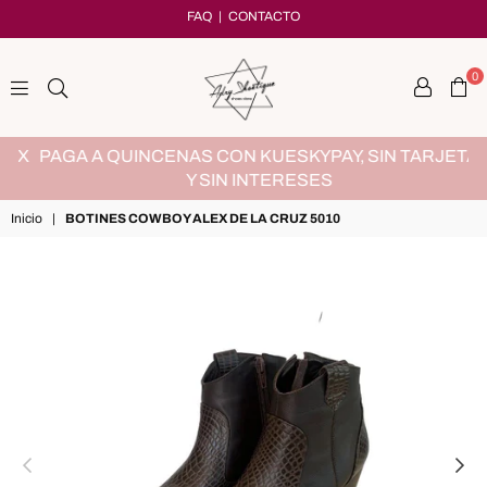
FAQ
|
CONTACTO
0
adryshoetique
MX
PAGA A QUINCENAS CON KUESKYPAY, SIN TARJETA
Y SIN INTERESES
Inicio
|
BOTINES COWBOY ALEX DE LA CRUZ 5010