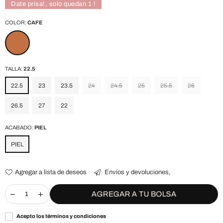
Date prisa!, solo quedan
1
!
COLOR:
CAFE
TALLA:
22.5
22.5
23
23.5
24
24.5
25
25.5
26
26.5
27
22
ACABADO:
PIEL
PIEL
Agregar a lista de deseos
Envíos y devoluciones,
AGREGAR A TU BOLSA
Acepto los términos y condiciones