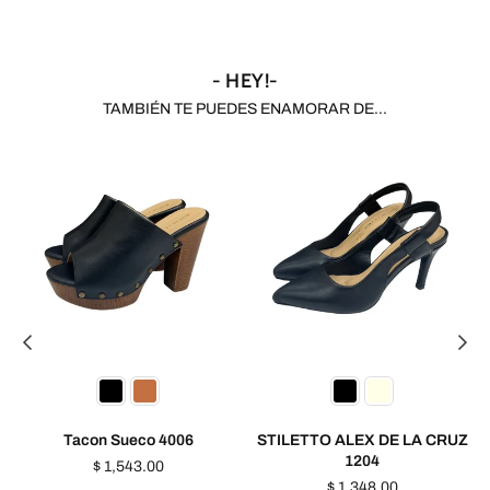
- HEY!-
TAMBIÉN TE PUEDES ENAMORAR DE...
Tacon Sueco 4006
STILETTO ALEX DE LA CRUZ
1204
Precio
$ 1,543.00
habitual
Precio
$ 1,348.00