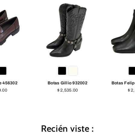
io 932002
Botas Felipe Rivera 40204
Tacon Feli
Precio
Pre
35.00
$ 2,394.00
$ 
al
habitual
hab
Recién viste :