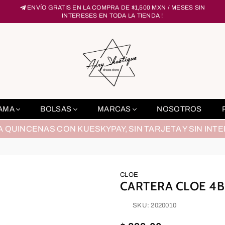
ENVÍO GRATIS EN LA COMPRA DE $1,500 MXN / MESES SIN
INTERESES EN TODA LA TIENDA !
adryshoetique
DAMA
BOLSAS
MARCAS
NOSOTROS
A QUINCENAS CON KUESKYPAY, SIN TARJETA Y SIN INT
CLOE
CARTERA CLOE 4B
SKU:
2020010