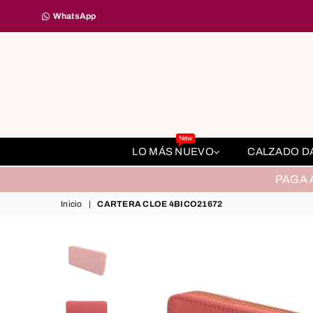
WhatsApp
New
LO MÁS NUEVO
CALZADO 
PAGA 
Inicio
|
CARTERA CLOE 4BICO21672