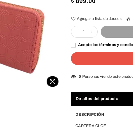
Precio
$ 899.00
habitual
Agregar a lista de deseos
Acepto los términos y condi
0
Personas viendo este produc
Detalles del producto
DESCRIPCIÓN
CARTERA CLOE