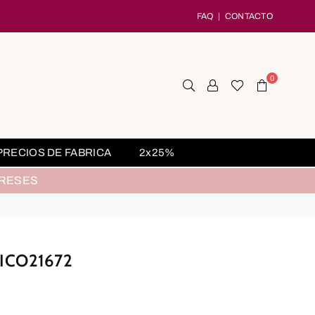
FAQ
|
CONTACTO
0
PRECIOS DE FABRICA
2x25%
ERESES
ICO21672