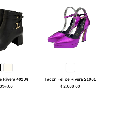
pe Rivera 21001
Tacon Felipe Rivera 20804
Fl
cio
Precio
2,088.00
$ 1,726.00
itual
habitual