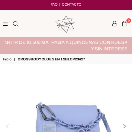
FAQ
|
CONTACTO
0
adryshoetique
MX
PAGA A QUINCENAS CON KUESKYPAY, SIN TARJETA
Y SIN INTERESES
Inicio
|
CROSSBODY CLOE 2 EN 1 2BLCP23427