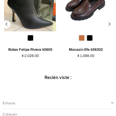
Botas Felipe Rivera 40600
Mocasin Efe 456302
Precio
Precio
$ 2,028.00
$ 1,089.00
habitual
habitual
Recién viste :
Enlaces
Culiacán