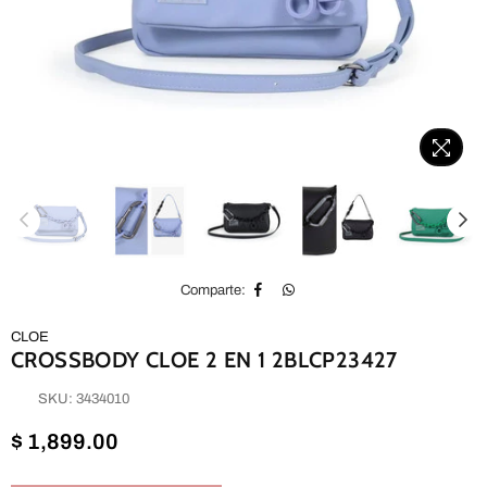
Comparte:
CLOE
CROSSBODY CLOE 2 EN 1 2BLCP23427
SKU:
3434010
Precio
$ 1,899.00
habitual