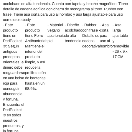
acolchado de alta tendencia. Cuenta con tapeta y broche magnético. Tiene
detalle de cadena acrílica con charm de monograma al tono. Rubber con
frase. Tiene asa corta para uso al hombro y asa larga ajustable para uso
como crossbody.
- Este
- Este
- Material
- Diseño
- Rubber
- Asa
- Asa
producto
producto
vegano
acolchado
con frase -
corta
larga
tiene un
tiene Forro
apariencia
de alta
Detalle de
para
ajustable
RedPocket
Antibacterial:
piel
tendencia
cadena
uso al
y
®: Según
Mantiene el
decorativa
hombro
removible
antiguos
interior del
- 26 x 9 x
preceptos
producto
17 CM
orientales, el
limpio, y así
dinero debe
reduce la
resguardarse
proliferación
en una bolsa
de bacterias
roja para
hasta en un
conseguir
98.9%.
abundancia
y fortuna.
Encuentra el
RedPocket
® en todos
nuestros
productos, y
la fortuna