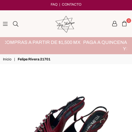
FAQ
|
CONTACTO
0
adryshoetique
 MX
PAGA A QUINCENAS CON KUESKYPAY, SIN TARJETA
Y SIN INTERESES
Inicio
|
Felipe Rivera 21701