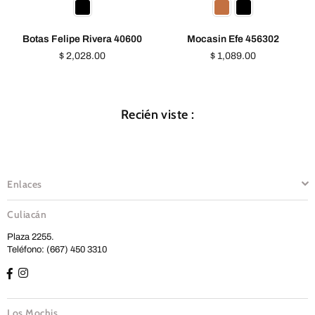
Botas Felipe Rivera 40600
Mocasin Efe 456302
Precio
Precio
$ 2,028.00
$ 1,089.00
habitual
habitual
Recién viste :
Enlaces
Culiacán
Plaza 2255.
Teléfono: (667) 450 3310
Los Mochis