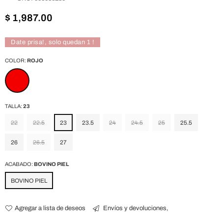
Precio
$ 1,987.00
habitual
Date prisa!, solo quedan
1
!
COLOR:
ROJO
TALLA:
23
22
22.5
23
23.5
24
24.5
25
25.5
26
26.5
27
ACABADO:
BOVINO PIEL
BOVINO PIEL
Agregar a lista de deseos
Envíos y devoluciones,