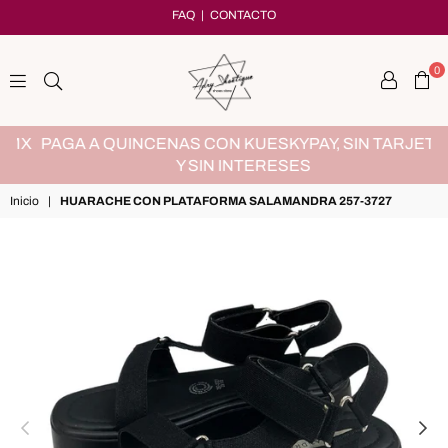
FAQ
|
CONTACTO
0
adryshoetique
MX
PAGA A QUINCENAS CON KUESKYPAY, SIN TARJETA
Y SIN INTERESES
Inicio
|
HUARACHE CON PLATAFORMA SALAMANDRA 257-3727