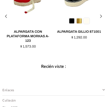
ALPARGATA CON
ALPARGATA GILLIO 871001
PLATAFORMA MORKAS A-
Precio
$ 1,292.00
123
habitual
Precio
$ 1,573.00
habitual
Recién viste :
Enlaces
Culiacán