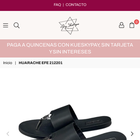
FAQ
|
CONTACTO
0
adryshoetique
MX
PAGA A QUINCENAS CON KUESKYPAY, SIN TARJETA
Y SIN INTERESES
Inicio
|
HUARACHE EFE 212201