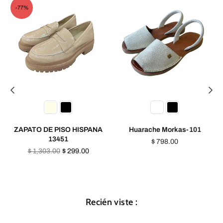
-77%
ZAPATO DE PISO HISPANA
Huarache Morkas-101
13451
$ 798.00
Precio
$ 1,303.00
$ 299.00
habitual
Recién viste :