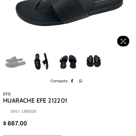
Comparte:
EFE
HUARACHE EFE 212201
SKU:
1365230
Precio
$ 667.00
habitual