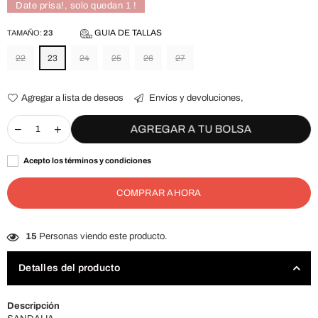
Date prisa!, solo quedan
1
!
GUIA DE TALLAS
TAMAÑO:
23
22
23
24
25
26
27
Agregar a lista de deseos
Envíos y devoluciones,
AGREGAR A TU BOLSA
Acepto los términos y condiciones
COMPRAR AHORA
15
Personas viendo este producto.
Detalles del producto
Descripción