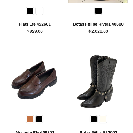
Flats Efe 452601
Botas Felipe Rivera 40600
Precio
Precio
$ 929.00
$ 2,028.00
habitual
habitual
Mocasin Efe 456302
Botas Gillio 932002