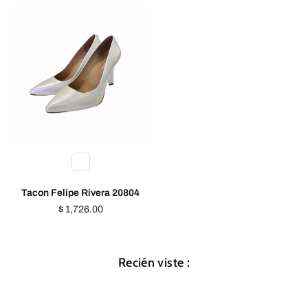
Tacon Felipe Rivera 20804
Precio
$ 1,726.00
habitual
Recién viste :