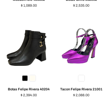
Precio
Precio
$ 1,089.00
$ 2,535.00
habitual
habitual
Botas Felipe Rivera 40204
Tacon Felipe Rivera 21001
Precio
Precio
$ 2,394.00
$ 2,088.00
habitual
habitual