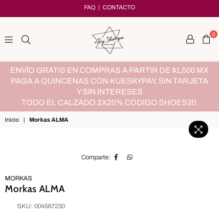
FAQ
|
CONTACTO
0
adryshoetique
ENVÍO GRATIS EN COMPRAS A PARTIR DE $1,500 MX
PAGA A QUINCENAS CON KUESKYPAY, SIN TARJETA
Y SIN INTERESES
TODO EL CALZADO 2X20% CODIGO SHOES20.
Inicio
|
Morkas ALMA
Comparte:
MORKAS
Morkas ALMA
SKU:
004567230