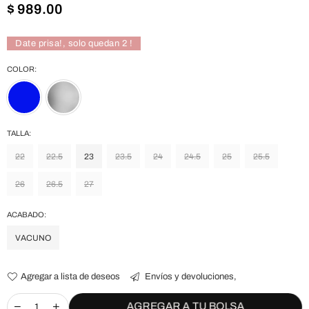
Precio
$ 989.00
habitual
Date prisa!, solo quedan
2
!
COLOR:
TALLA:
22
22.5
23
23.5
24
24.5
25
25.5
26
26.5
27
ACABADO:
VACUNO
Agregar a lista de deseos
Envíos y devoluciones,
AGREGAR A TU BOLSA