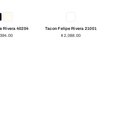
pe Rivera 21001
Tacon Felipe Rivera 20804
Fla
cio
Precio
,088.00
$ 1,726.00
tual
habitual