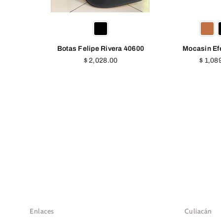
era 40600
Mocasin Efe 456302
Botas Gill
Precio
Precio
0
$ 1,089.00
$ 2,53
habitual
habitua
Enlaces
Culiacán