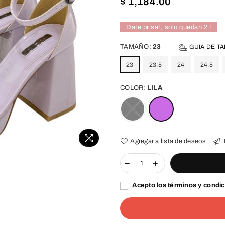
Precio
$ 1,184.00
habitual
Date prisa!, solo quedan
2
!
TAMAÑO:
23
GUIA DE TA
23
23.5
24
24.5
COLOR:
LILA
Agregar a lista de deseos
Acepto los términos y condi