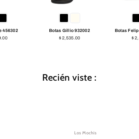
io 932002
Botas Felipe Rivera 40204
Tacon Feli
Precio
Pre
5.00
$ 2,394.00
$ 2
l
habitual
habi
Recién viste :
Los Mochis