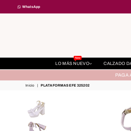
WhatsApp
New
LO MÁS NUEVO
CALZADO 
PAGA 
Inicio
|
PLATAFORMAS EFE 325202