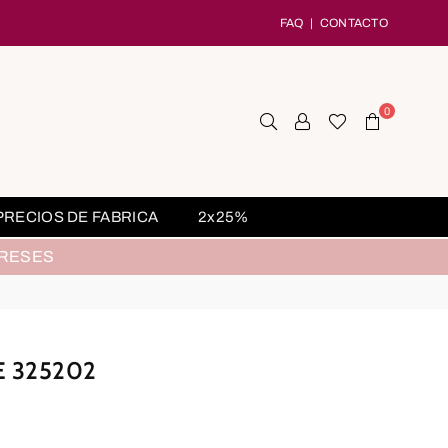
FAQ
|
CONTACTO
0
PRECIOS DE FABRICA
2x25%
ERESES
 325202