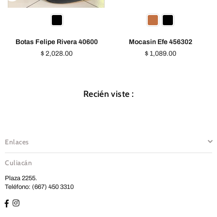
Botas Felipe Rivera 40600
Mocasin Efe 456302
Precio
Precio
$ 2,028.00
$ 1,089.00
habitual
habitual
Recién viste :
Enlaces
Culiacán
Plaza 2255.
Teléfono: (667) 450 3310