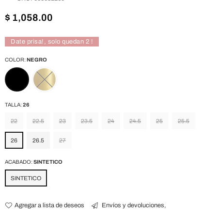
Precio
$ 1,058.00
habitual
Date prisa!, solo quedan
2
!
COLOR:
NEGRO
TALLA:
26
22
22.5
23
23.5
24
24.5
25
25.5
26
26.5
27
ACABADO:
SINTETICO
SINTETICO
Agregar a lista de deseos
Envíos y devoluciones,