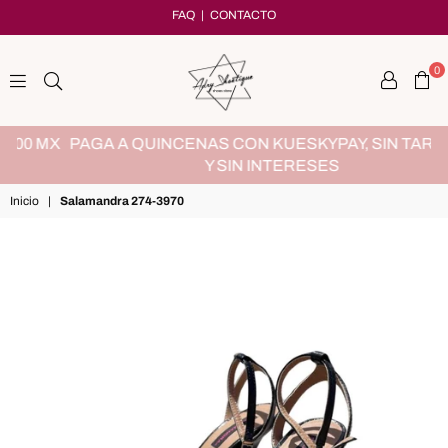
FAQ
|
CONTACTO
0
adryshoetique
MX
PAGA A QUINCENAS CON KUESKYPAY, SIN TARJETA
Y SIN INTERESES
Inicio
|
Salamandra 274-3970