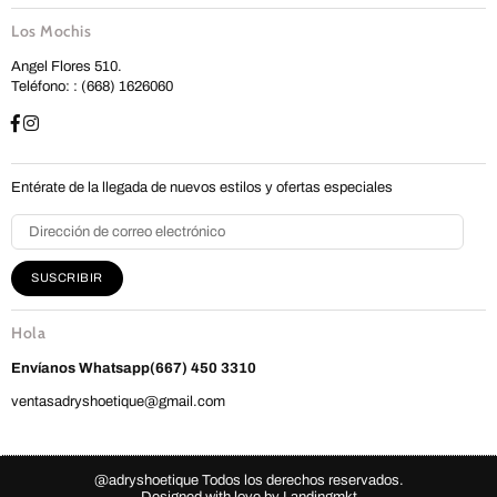
Los Mochis
Angel Flores 510.
Teléfono: : (668) 1626060
Entérate de la llegada de nuevos estilos y ofertas especiales
SUSCRIBIR
Hola
Envíanos
Whatsapp(667) 450 3310
ventasadryshoetique@gmail.com
@adryshoetique Todos los derechos reservados.
Designed with love by
Landingmkt